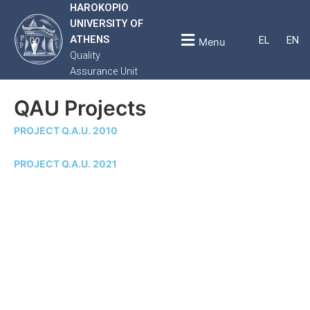
HAROKOPIO
UNIVERSITY OF
ATHENS
EL
EN
Menu
Quality
Assurance Unit
QAU Projects
PROJECT Q.A.U. 2010
PROJECT Q.A.U. 2021