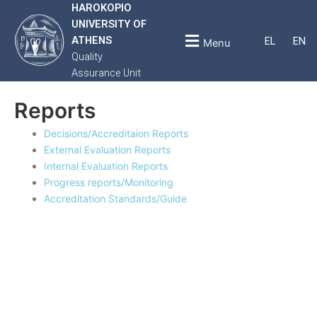
HAROKOPIO
UNIVERSITY OF
ATHENS
EL
EN
Menu
Quality
Assurance Unit
Reports
Decisions/Accreditaion Reports
External Evaluation Reports
Internal Evaluation Reports
Progress reports/Monitoring
Accreditation Standards/Guide