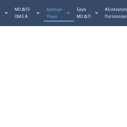
ΜΟ.ΔΙ.Π/
Χρήσιμο
Έργα
Αξιολόγηση
ΟΜ.Ε.Α
Υλικό
ΜΟ.ΔΙ.Π
Πιστοποίησ