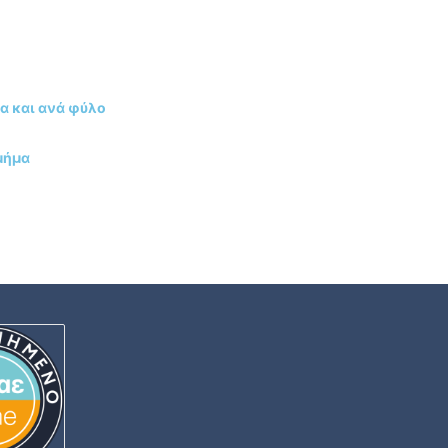
α και ανά φύλο
Τμήμα