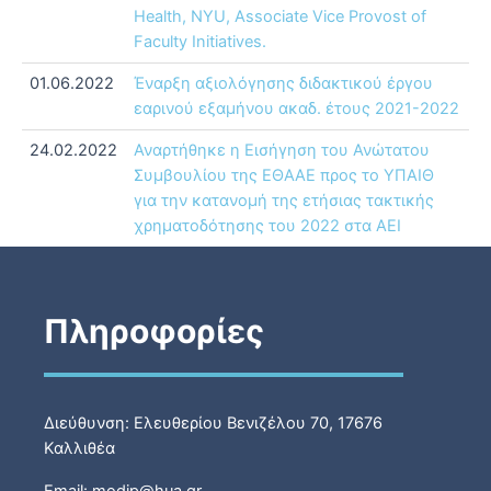
Health, NYU, Associate Vice Provost of
Faculty Initiatives.
01.06.2022
Έναρξη αξιολόγησης διδακτικού έργου
εαρινού εξαμήνου ακαδ. έτους 2021-2022
24.02.2022
Αναρτήθηκε η Εισήγηση του Ανώτατου
Συμβουλίου της ΕΘΑΑΕ προς το ΥΠΑΙΘ
για την κατανομή της ετήσιας τακτικής
χρηματοδότησης του 2022 στα ΑΕΙ
Πληροφορίες
Διεύθυνση: Ελευθερίου Βενιζέλου 70, 17676
Καλλιθέα
Email: modip@hua.gr