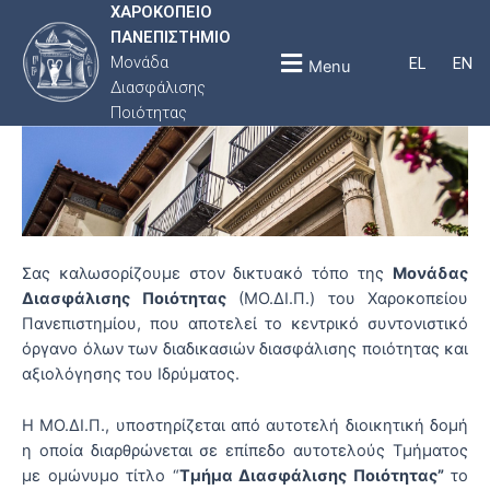
Μετάβαση
ΧΑΡΟΚΟΠΕΙΟ
στο
ΠΑΝΕΠΙΣΤΗΜΙΟ
περιεχόμενο
Μονάδα
EL
EN
Menu
Διασφάλισης
Ποιότητας
Σας καλωσορίζουμε στον δικτυακό τόπο της
Μονάδας
Διασφάλισης Ποιότητας
(ΜΟ.ΔΙ.Π.) του Χαροκοπείου
Πανεπιστημίου, που αποτελεί το κεντρικό συντονιστικό
όργανο όλων των διαδικασιών διασφάλισης ποιότητας και
αξιολόγησης του Ιδρύματος.
Η ΜΟ.ΔΙ.Π., υποστηρίζεται από αυτοτελή διοικητική δομή
η οποία διαρθρώνεται σε επίπεδο αυτοτελούς Τμήματος
με ομώνυμο τίτλο “
Τμήμα Διασφάλισης Ποιότητας”
το